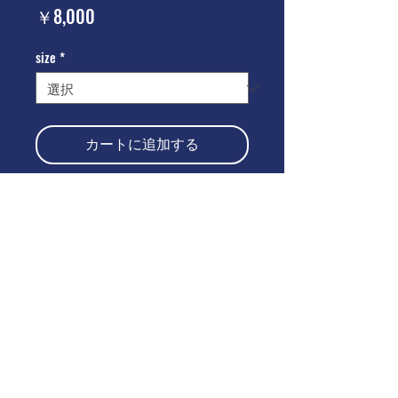
価
￥8,000
格
size
*
カートに追加する
今すぐ購入
仕様
仕様
Sizechart
・8.5ozヘビーウェイトコットン
・ワンワォッシュ
・オーバーサイズ 形
Size
1
2
3
4
・ドロップショルダーシルエット
©2021 by
www.bigcitypeople.jp
着丈
67
70
73
76