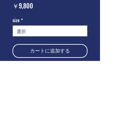
価
￥9,800
格
size
*
カートに追加する
今すぐ購入
仕様
仕様
Sizechart
・8.5ozヘビーウェイトコットン
・ワンワォッシュ
・オーバーサイズ 形
Size
1
2
3
4
・ドロップショルダーシルエット
©2021 by
www.bigcitypeople.jp
・刺繍
着丈
68
71
74
77