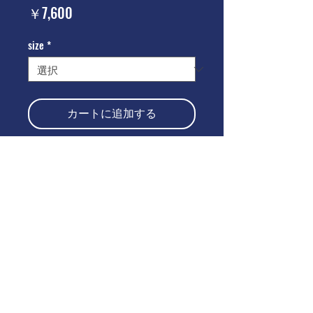
価
￥7,600
格
size
*
カートに追加する
今すぐ購入
仕様
仕様
Sizechart
・8.5ozヘビーウェイトコットン
・オーバーサイズ 形
・ドロップショルダーシルエット
Size
1
2
3
4
・前身頃にプリント
©2021 by
www.bigcitypeople.jp
着丈
69
72
75
78